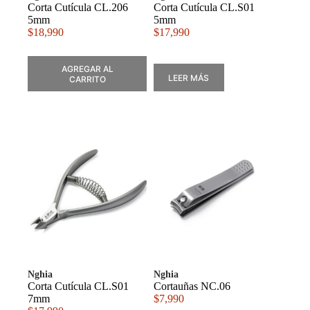
Corta Cutícula CL.206
Corta Cutícula CL.S01
5mm
5mm
$
18,990
$
17,990
AGREGAR AL
LEER MÁS
CARRITO
Nghia
Nghia
Corta Cutícula CL.S01
Cortauñas NC.06
7mm
$
7,990