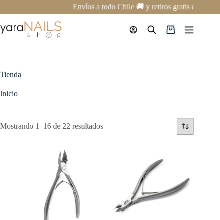
Saltar
Envíos a todo Chile 🚚 y retiros gratis en nuest
al
contenido
Carro
de
compra
Tienda
Inicio
Mostrando 1–16 de 22 resultados