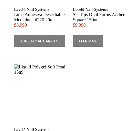
Levelō Nail Systems
Levelō Nail Systems
Lima Adhesiva Desechable
Set Tips Dual Forms Arched
Medialuna #220 20un
Square 150un
$
8,990
$
9,990
AGREGAR AL CARRITO
LEER MÁS
Levelō Nail Systems