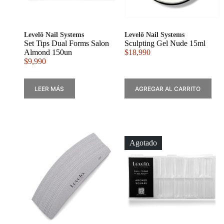
Levelō Nail Systems
Levelō Nail Systems
Set Tips Dual Forms Salon
Sculpting Gel Nude 15ml
Almond 150un
$
18,990
$
9,990
LEER MÁS
AGREGAR AL CARRITO
Agotado