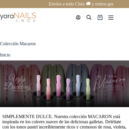
Saltar
Envíos a todo Chile 🚚 y retiros gratis en nu
al
contenido
Carro
de
compra
Colección Macaron
Inicio
SIMPLEMENTE DULCE. Nuestra colección MACARON está
inspirada en los colores suaves de las deliciosas galletas. Deléitate
con los tonos pastel increíblemente ricos y cremosos de rosa, violeta,