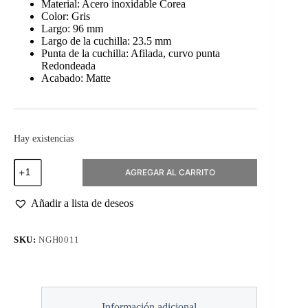
Material: Acero inoxidable Corea
Color: Gris
Largo: 96 mm
Largo de la cuchilla: 23.5 mm
Punta de la cuchilla: Afilada, curvo punta
Redondeada
Acabado: Matte
Hay existencias
Tijeras
AGREGAR AL CARRITO
para
Cutícula
KD.702
Añadir a lista de deseos
96mm
cantidad
SKU:
NGH0011
Información adicional