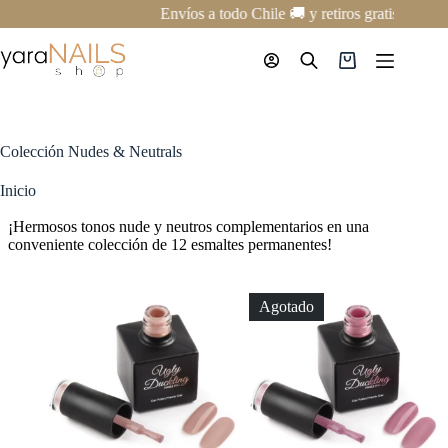
Saltar
Envíos a todo Chile 🚚 y retiros gratis en nue
al
contenido
Carro
de
compra
Colección Nudes & Neutrals
Inicio
¡Hermosos tonos nude y neutros complementarios en una
conveniente colección de 12 esmaltes permanentes!
Agotado