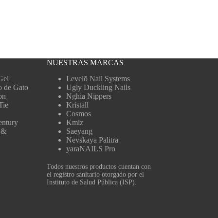
NUESTRAS MARCAS
Gel
Levelō Nail Systems
o de Gato
Ugly Duckling Nails
on
Nghia Nippers
Tie
Kristall
Cosmos
entury
Kmiz
 &
Saeyang
Nevskaya Palitra
yaraNAILS Pro
Todos nuestros productos cuentan con
el registro sanitario otorgado por el
Instituto de Salud Pública (ISP).