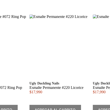
Ugly Duckling Nails
Ugly Duckl
#072 Ring Pop
Esmalte Permanente #220 Licorice
Esmalte P
$
17,990
$
17,990
ARRITO
AGREGAR AL CARRITO
AGREG