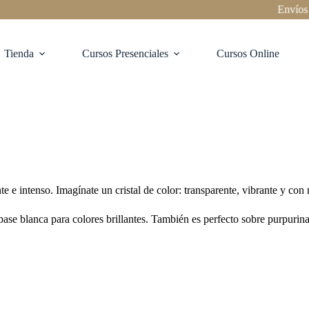
Envíos a to
Tienda
Cursos Presenciales
Cursos Online
 e intenso. Imagínate un cristal de color: transparente, vibrante y co
base blanca para colores brillantes. También es perfecto sobre purpurina,