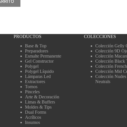
ARRITO
PRODUCTOS
COLECCIONES
Base & Top
Colección Gelly 
Preparadores
Colección 9D Oj
Esmalte Permanente
Colección Macar
Gel Constructor
Colección Black 
Polygel
Colección French
Polygel Líquido
Colección Mid C
Lámparas Led
Colección Nudes
Extractores
Neutrals
Tornos
Pinceles
Arte & Decoración
Limas & Buffers
Moldes & Tips
Dual Forms
Acrílicos
Insumos