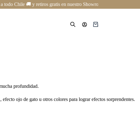
do Chile 🚚 y retiros gratis en nuestro Showroom en Providencia ✨ | Cu
Carro
de
compra
n mucha profundidad.
 efecto ojo de gato u otros colores para lograr efectos sorprendentes.