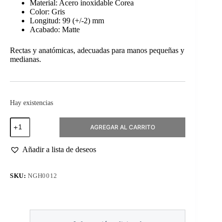
Material: Acero inoxidable Corea
Color: Gris
Longitud: 99 (+/-2) mm
Acabado: Matte
Rectas y anatómicas, adecuadas para manos pequeñas y
medianas.
Hay existencias
Tijeras
AGREGAR AL CARRITO
para
Cutícula
KD.705
Añadir a lista de deseos
99mm
cantidad
SKU:
NGH0012