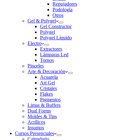
Repujadores
Podología
Otros
Gel & Polygel
Gel Constructor
Polygel
Polygel Líquido
Electro
Extractores
Lámparas Led
Tornos
Pinceles
Arte & Decoración
Acuarela
Art Gel
Cristales
Flakes
Pigmentos
Limas & Buffers
Dual Forms
Moldes & Tips
Acrílicos
Insumos
Cursos Presenciales
Calendario