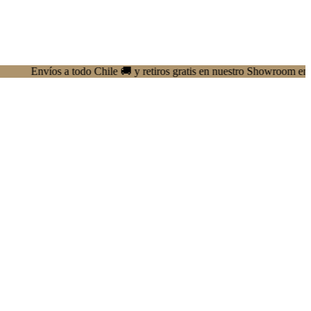
víos a todo Chile 🚚 y retiros gratis en nuestro Showroom en Providen