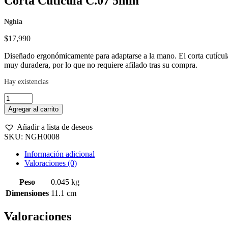
Corta Cutícula C.07 5mm
Nghia
$
17,990
Diseñado ergonómicamente para adaptarse a la mano. El corta cutículas
muy duradera, por lo que no requiere afilado tras su compra.
Hay existencias
Corta
Cutícula
Agregar al carrito
C.07
5mm
Añadir a lista de deseos
cantidad
SKU:
NGH0008
Información adicional
Valoraciones (0)
Peso
0.045 kg
Dimensiones
11.1 cm
Valoraciones