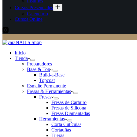
Insumos
Cursos Presenciales
Calendario
Cursos Online
Inicio
Tienda
Preparadores
Base & Top
Build-a-Base
Topcoat
Esmalte Permanente
Fresas & Herramientas
Fresas
Fresas de Carburo
Fresas de Silicona
Fresas Diamantadas
Herramientas
Corta Cutículas
Cortauñas
Tijeras