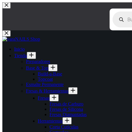
Saltar
al
Búsqueda
contenido
de
productos
Inicio
Tienda
Preparadores
Base & Top
Build-a-Base
Topcoat
Esmalte Permanente
Fresas & Herramientas
Fresas
Fresas de Carburo
Fresas de Silicona
Fresas Diamantadas
Herramientas
Corta Cutículas