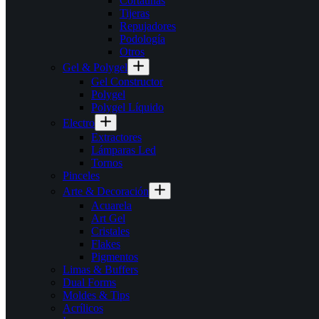
Cortauñas
Tijeras
Repujadores
Podología
Otros
Gel & Polygel
Gel Constructor
Polygel
Polygel Líquido
Electro
Extractores
Lámparas Led
Tornos
Pinceles
Arte & Decoración
Acuarela
Art Gel
Cristales
Flakes
Pigmentos
Limas & Buffers
Dual Forms
Moldes & Tips
Acrílicos