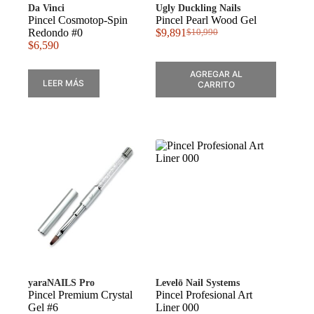
Da Vinci
Ugly Duckling Nails
Pincel Cosmotop-Spin
Pincel Pearl Wood Gel
Redondo #0
$
9,891
$
10,990
El
El
$
6,590
precio
precio
original
actual
AGREGAR AL
era:
es:
LEER MÁS
CARRITO
$10,990.
$9,891.
yaraNAILS Pro
Levelō Nail Systems
Pincel Premium Crystal
Pincel Profesional Art
Gel #6
Liner 000