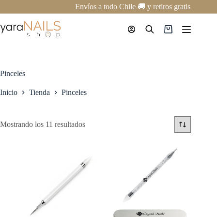
Saltar
Envíos a todo Chile 🚚 y retiros gratis en nues
al
contenido
Carro
de
compra
Pinceles
Inicio
Tienda
Pinceles
Mostrando los 11 resultados