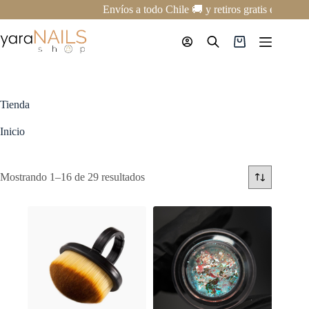
Saltar
Envíos a todo Chile 🚚 y retiros gratis en nuestr
al
contenido
Carro
de
compra
Tienda
Inicio
Mostrando 1–16 de 29 resultados