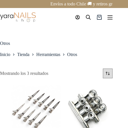
Saltar
Envíos a todo Chile 🚚 y retiros gratis en 
al
contenido
Carro
de
compra
Otros
Inicio
Tienda
Herramientas
Otros
Mostrando los 3 resultados