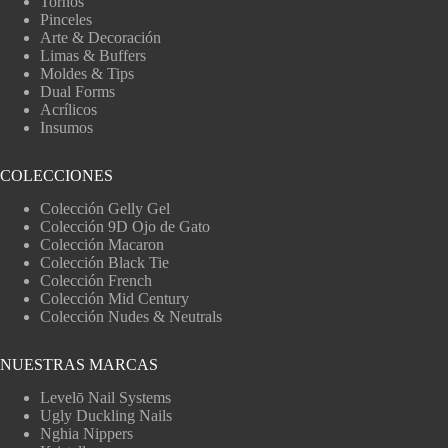
Tornos
Pinceles
Arte & Decoración
Limas & Buffers
Moldes & Tips
Dual Forms
Acrílicos
Insumos
COLECCIONES
Colección Gelly Gel
Colección 9D Ojo de Gato
Colección Macaron
Colección Black Tie
Colección French
Colección Mid Century
Colección Nudes & Neutrals
NUESTRAS MARCAS
Levelō Nail Systems
Ugly Duckling Nails
Nghia Nippers