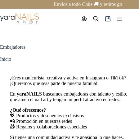
Saltar
Envíos a todo Chile 🚚 y retiros gratis en 
al
contenido
Carro
de
compra
Embajadores
Inicio
¿Eres manicurista, creativa y activa en Instagram o TikTok?
¡Queremos que seas parte de nuestra familia!
En
yaraNAILS
buscamos embajadoras con talento y estilo,
que amen el nail art y tengan un perfil atractivo en redes.
¿Qué ofrecemos?
💖 Productos y descuentos exclusivos
📲 Promoción en nuestras redes
🎁 Regalos y colaboraciones especiales
Si tienes una comunidad activa y te apasiona lo que haces,