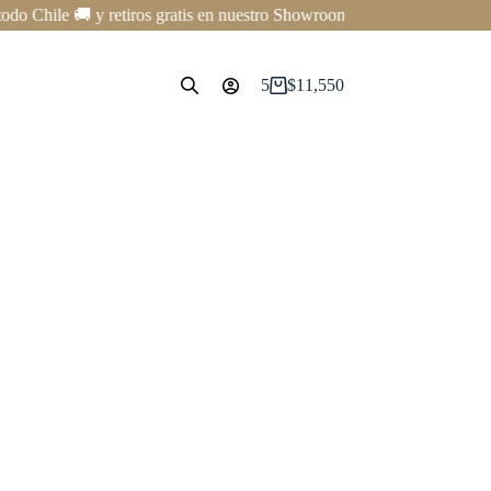
le 🚚 y retiros gratis en nuestro Showroom en Providencia ✨ | Cursos p
5
$
11,550
Carro
de
compra