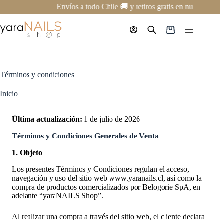
Saltar
Envíos a todo Chile 🚚 y retiros gratis en nuestro Showr
al
contenido
Carro
de
compra
Términos y condiciones
Inicio
Última actualización:
1 de julio de 2026
Términos y Condiciones Generales de Venta
1. Objeto
Los presentes Términos y Condiciones regulan el acceso,
navegación y uso del sitio web www.yaranails.cl, así como la
compra de productos comercializados por Belogorie SpA, en
adelante “yaraNAILS Shop”.
Al realizar una compra a través del sitio web, el cliente declara