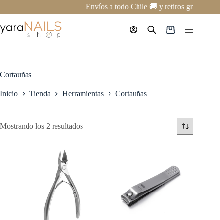
Saltar
Envíos a todo Chile 🚚 y retiros gratis en 
al
contenido
Carro
de
compra
Cortauñas
Inicio
Tienda
Herramientas
Cortauñas
Mostrando los 2 resultados