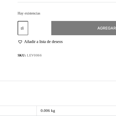
Hay existencias
Pincel
Profesional
AGREGAR
Kolinsky
3D
4
Añadir a lista de deseos
cantidad
SKU:
LEV0066
0.006 kg