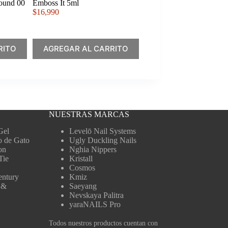
Round 00
Emboss It 5ml
$
16,990
RITO
AGREGAR AL CARRITO
NUESTRAS MARCAS
Gel
Levelō Nail Systems
o de Gato
Ugly Duckling Nails
on
Nghia Nippers
Tie
Kristall
Cosmos
entury
Kmiz
 &
Saeyang
Nevskaya Palitra
yaraNAILS Pro
Todos nuestros productos cuentan con