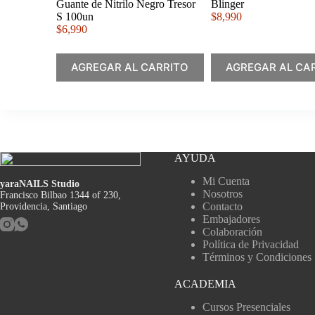
Guante de Nitrilo Negro Tresor
Blinger
S 100un
$
8,990
$
6,990
AGREGAR AL CARRITO
AGREGAR AL CA
AYUDA
Mi Cuenta
yaraNAILS Studio
Nosotros
Francisco Bilbao 1344 of 230,
Contacto
Providencia, Santiago
Embajadores
Colaboración
Política de Privacidad
Términos y Condiciones
ACADEMIA
Cursos Presenciales