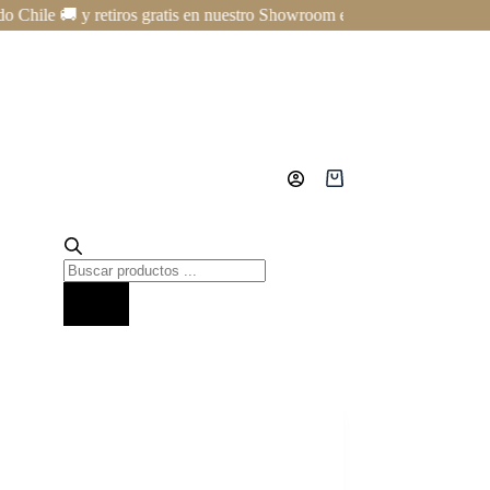
le 🚚 y retiros gratis en nuestro Showroom en Providencia ✨ | Cursos 
Carro
de
compra
Búsqueda
de
productos