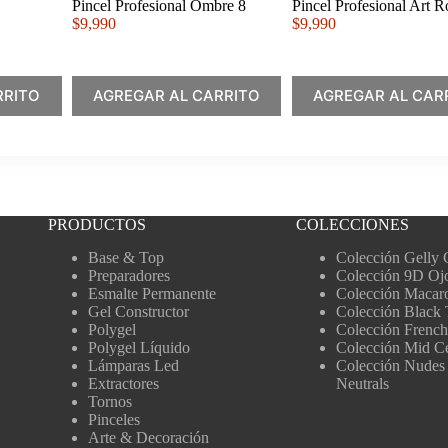
Pincel Profesional Ombre 8
Pincel Profesional Art 
$
9,990
$
9,990
RRITO
AGREGAR AL CARRITO
AGREGAR AL CAR
PRODUCTOS
COLECCIONES
Base & Top
Colección Gelly 
Preparadores
Colección 9D Oj
Esmalte Permanente
Colección Macar
Gel Constructor
Colección Black 
Polygel
Colección French
Polygel Líquido
Colección Mid C
Lámparas Led
Colección Nudes
Extractores
Neutrals
Tornos
Pinceles
Arte & Decoración