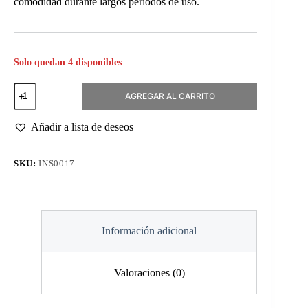
comodidad durante largos periodos de uso.
Solo quedan 4 disponibles
Mascarilla
AGREGAR AL CARRITO
3
Pliegues
con
Añadir a lista de deseos
Elastico
Cranberry
50un
SKU:
INS0017
cantidad
Información adicional
Valoraciones (0)