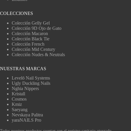
COLECCIONES
Colección Gelly Gel
Colección 9D Ojo de Gato
Colección Macaron
Colección Black Tie
Colección French
Colección Mid Century
Colección Nudes & Neutrals
NUESTRAS MARCAS
Levelō Nail Systems
Ugly Duckling Nails
Nghia Nippers
Kristall
Cosmos
Kmiz
Saeyang
Nevskaya Palitra
yaraNAILS Pro
Todos nuestros productos cuentan con el registro sanitario otorgado