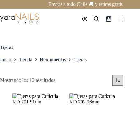
Saltar
Envíos a todo Chile 🚚 y retiros gratis en nues
al
contenido
Carro
de
compra
Tijeras
Inicio
Tienda
Herramientas
Tijeras
Mostrando los 10 resultados