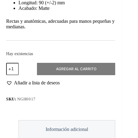
Longitud: 90 (+/-2) mm
Acabado: Matte
Rectas y anatómicas, adecuadas para manos pequeñas y
medianas.
Hay existencias
Tijeras
AGREGAR AL CARRITO
para
Cutícula
KD.716
Añadir a lista de deseos
90mm
cantidad
SKU:
NGH0017
Información adicional