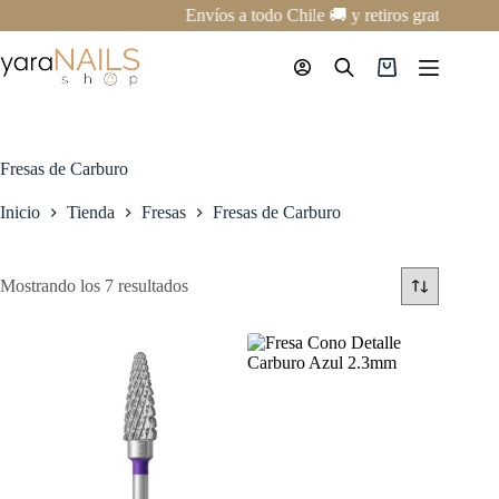
Saltar
Envíos a todo Chile 🚚 y retiros gratis en nu
al
contenido
Carro
de
compra
Fresas de Carburo
Inicio
Tienda
Fresas
Fresas de Carburo
Mostrando los 7 resultados