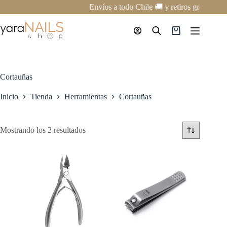
Saltar
Envíos a todo Chile 🚚 y retiros gratis en 
al
contenido
Carro
de
compra
Cortauñas
Inicio
Tienda
Herramientas
Cortauñas
Mostrando los 2 resultados