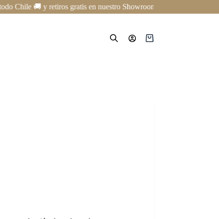
ile 🚚 y retiros gratis en nuestro Showroom en Providencia ✨ | Cursos
Carro
de
compra