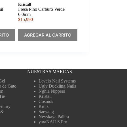
Kristall
ul
Fresa Pino Carburo Verde
6.0mm
$
15,990
RITO
AGREGAR AL CARRITO
NUESTRAS MARCAS
Gel
Levelō Nail Systems
o de Gato
Ugly Duckling Nails
on
Nghia Nippers
Tie
Kristall
Cosmos
entury
Kmiz
 &
Saeyang
Nevskaya Palitra
yaraNAILS Pro