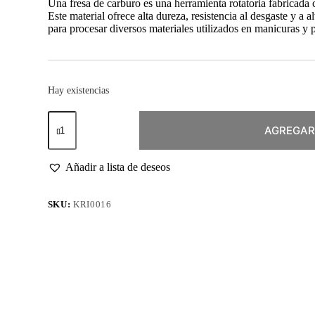
Una fresa de carburo es una herramienta rotatoria fabricada
Este material ofrece alta dureza, resistencia al desgaste y a a
para procesar diversos materiales utilizados en manicuras y 
Hay existencias
Fresa
Pino
AGREGAR
Carburo
Verde
6.0mm
Añadir a lista de deseos
(Zurdo)
cantidad
SKU:
KRI0016