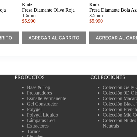
Kmiz
Kmiz
oja
Fresa Diamante Oliva Roja
Fresa Diamante Bola Az
1.6mm
3.5mm
$
5,990
$
5,990
RRITO
AGREGAR AL CARRITO
AGREGAR AL CAR
PRODUCTOS
COLECCIONES
Base & Top
Colección Gelly 
Preparadores
Colección 9D Oj
Esmalte Permanente
Colección Macar
Gel Constructor
Colección Black 
Polygel
Colección French
Polygel Líquido
Colección Mid C
Lámparas Led
Colección Nudes
Extractores
Neutrals
Tornos
Pinceles