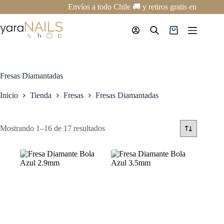
Saltar
Envíos a todo Chile 🚚 y retiros gratis en nuestro
al
contenido
Carro
de
compra
Fresas Diamantadas
Inicio
Tienda
Fresas
Fresas Diamantadas
Mostrando 1–16 de 17 resultados