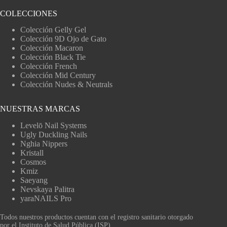
COLECCIONES
Colección Gelly Gel
Colección 9D Ojo de Gato
Colección Macaron
Colección Black Tie
Colección French
Colección Mid Century
Colección Nudes & Neutrals
NUESTRAS MARCAS
Levelō Nail Systems
Ugly Duckling Nails
Nghia Nippers
Kristall
Cosmos
Kmiz
Saeyang
Nevskaya Palitra
yaraNAILS Pro
Todos nuestros productos cuentan con el registro sanitario otorgado
por el Instituto de Salud Pública (ISP).