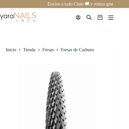
Saltar
Envíos a todo Chile 🚚 y retiros gratis en nu
al
contenido
Carro
de
compra
Inicio
Tienda
Fresas
Fresas de Carburo