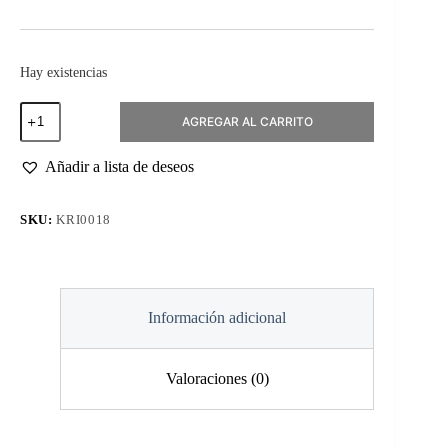
Hay existencias
Fresa
AGREGAR AL CARRITO
Parabola
Transversal
Carburo
Añadir a lista de deseos
Azul
5.0mm
cantidad
SKU:
KRI0018
Información adicional
Valoraciones (0)