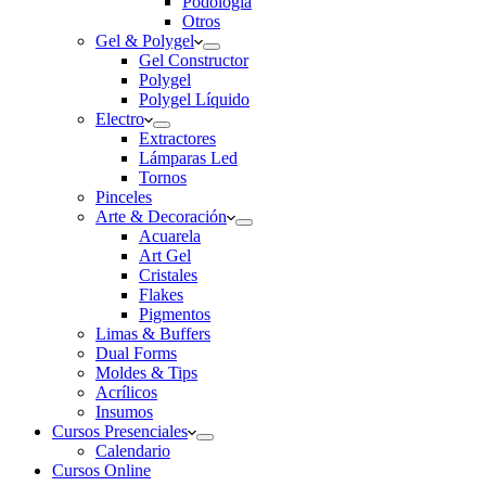
Podología
Otros
Gel & Polygel
Gel Constructor
Polygel
Polygel Líquido
Electro
Extractores
Lámparas Led
Tornos
Pinceles
Arte & Decoración
Acuarela
Art Gel
Cristales
Flakes
Pigmentos
Limas & Buffers
Dual Forms
Moldes & Tips
Acrílicos
Insumos
Cursos Presenciales
Calendario
Cursos Online