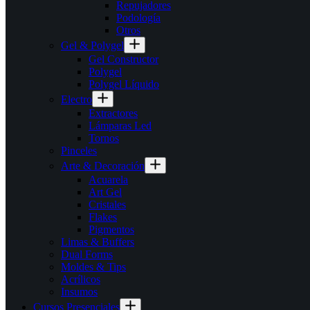
Repujadores
Podología
Otros
Gel & Polygel
Gel Constructor
Polygel
Polygel Líquido
Electro
Extractores
Lámparas Led
Tornos
Pinceles
Arte & Decoración
Acuarela
Art Gel
Cristales
Flakes
Pigmentos
Limas & Buffers
Dual Forms
Moldes & Tips
Acrílicos
Insumos
Cursos Presenciales