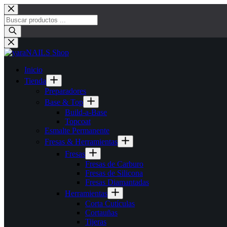
Saltar
al
Búsqueda
contenido
de
productos
Inicio
Tienda
Preparadores
Base & Top
Build-a-Base
Topcoat
Esmalte Permanente
Fresas & Herramientas
Fresas
Fresas de Carburo
Fresas de Silicona
Fresas Diamantadas
Herramientas
Corta Cutículas
Cortauñas
Tijeras