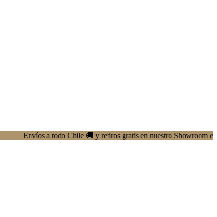
nvíos a todo Chile 🚚 y retiros gratis en nuestro Showroom en Providen