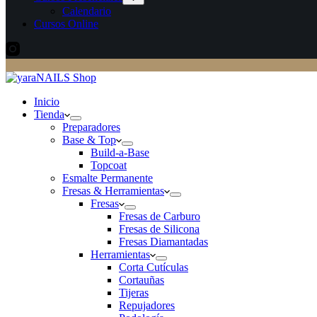
Calendario
Cursos Online
Inicio
Tienda
Preparadores
Base & Top
Build-a-Base
Topcoat
Esmalte Permanente
Fresas & Herramientas
Fresas
Fresas de Carburo
Fresas de Silicona
Fresas Diamantadas
Herramientas
Corta Cutículas
Cortauñas
Tijeras
Repujadores