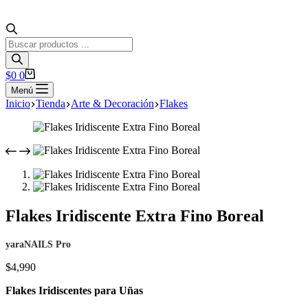
Búsqueda
de
productos
Carro
$
0
0
de
Menú
compra
Inicio
Tienda
Arte & Decoración
Flakes
Flakes Iridiscente Extra Fino Boreal
yaraNAILS Pro
$
4,990
Flakes Iridiscentes para Uñas