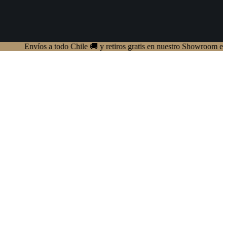
nvíos a todo Chile 🚚 y retiros gratis en nuestro Showroom en Providen