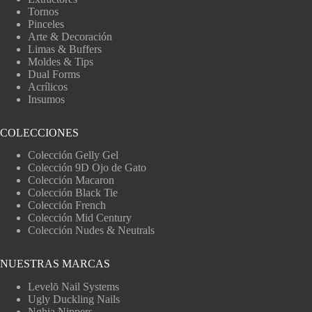
Tornos
Pinceles
Arte & Decoración
Limas & Buffers
Moldes & Tips
Dual Forms
Acrílicos
Insumos
COLECCIONES
Colección Gelly Gel
Colección 9D Ojo de Gato
Colección Macaron
Colección Black Tie
Colección French
Colección Mid Century
Colección Nudes & Neutrals
NUESTRAS MARCAS
Levelō Nail Systems
Ugly Duckling Nails
Nghia Nippers