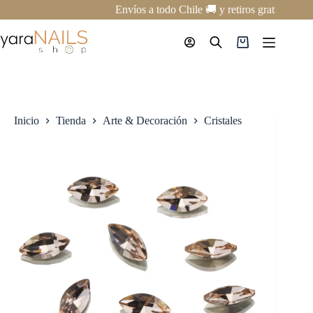
Saltar
Envíos a todo Chile 🚚 y retiros gratis en nu
al
contenido
Carro
de
compra
Inicio
Tienda
Arte & Decoración
Cristales