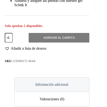
Adhiera y asegure las piedras con nuestro gel
Schtik It
Solo quedan 2 disponibles
Pointed
AGREGAR AL CARRITO
Back
Rhinestones
Champagne • Marquis
Añadir a lista de deseos
4X8mm
10un
cantidad
SKU:
UDN0072-M48
Información adicional
Valoraciones (0)