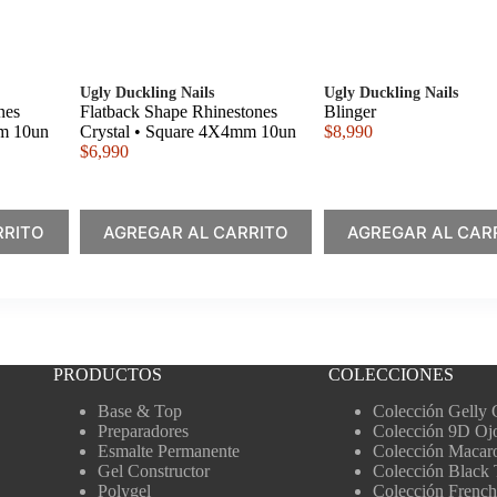
Ugly Duckling Nails
Ugly Duckling Nails
nes
Flatback Shape Rhinestones
Blinger
m 10un
Crystal • Square 4X4mm 10un
$
8,990
$
6,990
RRITO
AGREGAR AL CARRITO
AGREGAR AL CAR
PRODUCTOS
COLECCIONES
Base & Top
Colección Gelly 
Preparadores
Colección 9D Oj
Esmalte Permanente
Colección Macar
Gel Constructor
Colección Black 
Polygel
Colección French