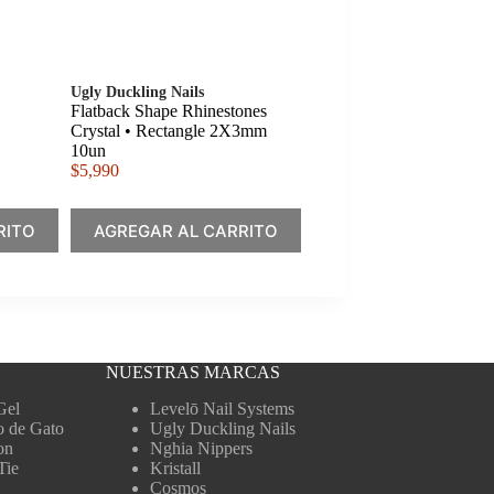
Ugly Duckling Nails
Flatback Shape Rhinestones
Crystal • Rectangle 2X3mm
10un
$
5,990
RITO
AGREGAR AL CARRITO
NUESTRAS MARCAS
Gel
Levelō Nail Systems
o de Gato
Ugly Duckling Nails
on
Nghia Nippers
Tie
Kristall
Cosmos