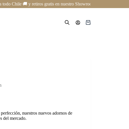
o Chile 🚚 y retiros gratis en nuestro Showroom en Providencia ✨ | Cur
Carro
de
compra
n
a perfección, nuestros nuevos adornos de
es del mercado.