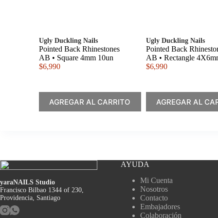
Ugly Duckling Nails
Ugly Duckling Nails
Pointed Back Rhinestones
Pointed Back Rhinesto
AB • Square 4mm 10un
AB • Rectangle 4X6m
$
6,990
$
6,990
AGREGAR AL CARRITO
AGREGAR AL CA
AYUDA
Mi Cuenta
yaraNAILS Studio
Nosotros
Francisco Bilbao 1344 of 230,
Contacto
Providencia, Santiago
Embajadores
Colaboración