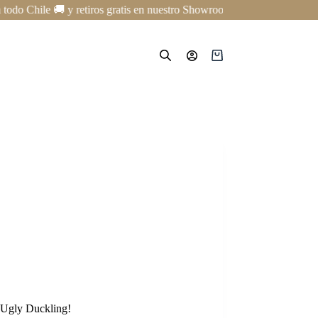
 Chile 🚚 y retiros gratis en nuestro Showroom en Providencia ✨ | Curs
Carro
de
compra
de Ugly Duckling!