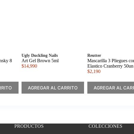
Ugly Duckling Nails
Reutter
insky 8
Art Gel Brown 5ml
Mascarilla 3 Pliegues co
$
14,990
Elastico Cranberry 50un
$
2,190
RRITO
AGREGAR AL CARRITO
AGREGAR AL CAR
PRODUCTOS
COLECCIONES