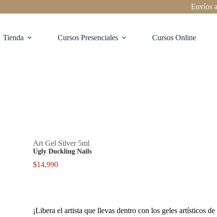
Envíos a todo
Tienda
Cursos Presenciales
Cursos Online
Art Gel Silver 5ml
Ugly Duckling Nails
$
14,990
¡Libera el artista que llevas dentro con los geles artísticos 