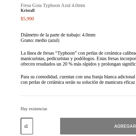
Fresa Gota Typhoon Azul 4.0mm
Kristall
$
5,990
Diámetro de la parte de trabajo: 4.0mm
Grano: medio (azul)
La línea de fresas “Typhoon” con perlas de cerámica calibra
manicuristas, pedicuristas y podólogos. Estas fresas incorpo
ofrecen resultados un 20 % más rápidos y prolongan significa
Para su comodidad, cuentan con una franja blanca adicional pa
con perlas de cerámica serán su solución de manicura eficaz
Hay existencias
Fresa
Gota
AGREGAR
Typhoon
Azul