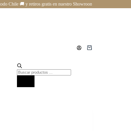
ile 🚚 y retiros gratis en nuestro Showroom en Providencia ✨ | Cursos 
Carro
de
compra
Búsqueda
de
productos