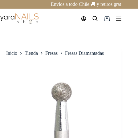
Saltar
Envíos a todo Chile 🚚 y retiros gratis en nu
al
contenido
Carro
de
compra
Inicio
Tienda
Fresas
Fresas Diamantadas