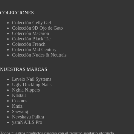
COLECCIONES
Colección Gelly Gel
Colección 9D Ojo de Gato
Colección Macaron
Colección Black Tie
Colección French
Colección Mid Century
Colección Nudes & Neutrals
NUESTRAS MARCAS
Levelō Nail Systems
Ugly Duckling Nails
Nghia Nippers
Kristall
Cosmos
Kmiz
Saeyang
Nevskaya Palitra
yaraNAILS Pro
Todos nuestros productos cuentan con el registro sanitario otorgado