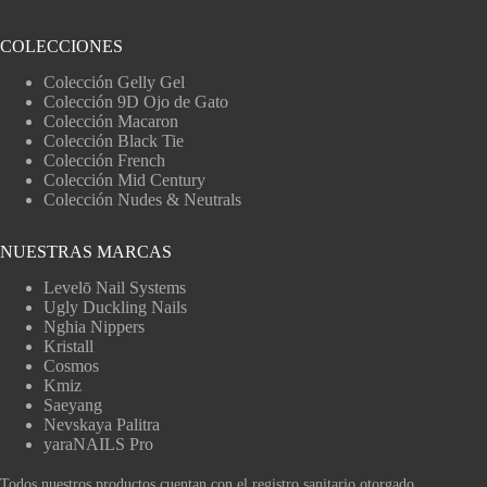
COLECCIONES
Colección Gelly Gel
Colección 9D Ojo de Gato
Colección Macaron
Colección Black Tie
Colección French
Colección Mid Century
Colección Nudes & Neutrals
NUESTRAS MARCAS
Levelō Nail Systems
Ugly Duckling Nails
Nghia Nippers
Kristall
Cosmos
Kmiz
Saeyang
Nevskaya Palitra
yaraNAILS Pro
Todos nuestros productos cuentan con el registro sanitario otorgado