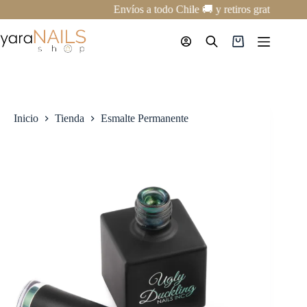
Saltar
Envíos a todo Chile 🚚 y retiros gratis en nu
al
contenido
Carro
de
compra
Inicio
Tienda
Esmalte Permanente