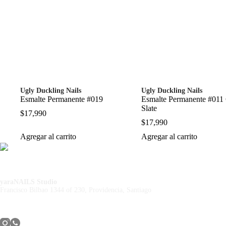
Ugly Duckling Nails
Ugly Duckling Nails
Esmalte Permanente #019
Esmalte Permanente #011
Slate
$
17,990
$
17,990
Agregar al carrito
Agregar al carrito
yaraNAILS Studio
Francisco Bilbao 1344 of 230, Providencia, Santiago