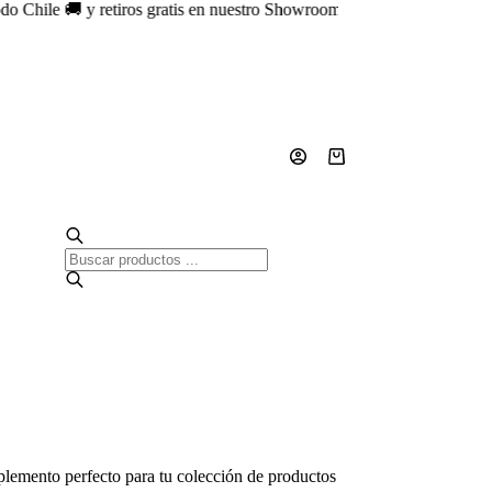
ile 🚚 y retiros gratis en nuestro Showroom en Providencia ✨ | Cursos 
Carro
de
compra
Búsqueda
de
productos
lemento perfecto para tu colección de productos