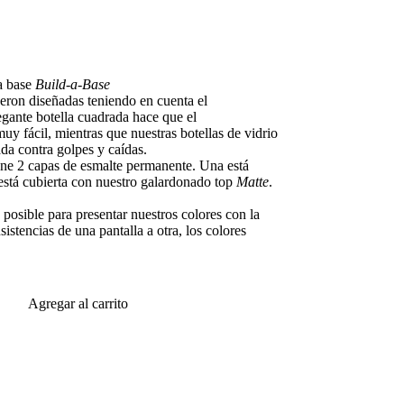
a base
Build-a-Base
eron diseñadas teniendo en cuenta el
egante botella cuadrada hace que el
y fácil, mientras que nuestras botellas de vidrio
da contra golpes y caídas.
ene 2 capas de esmalte permanente. Una está
 está cubierta con nuestro galardonado top
Matte
.
posible para presentar nuestros colores con la
istencias de una pantalla a otra, los colores
Agregar al carrito