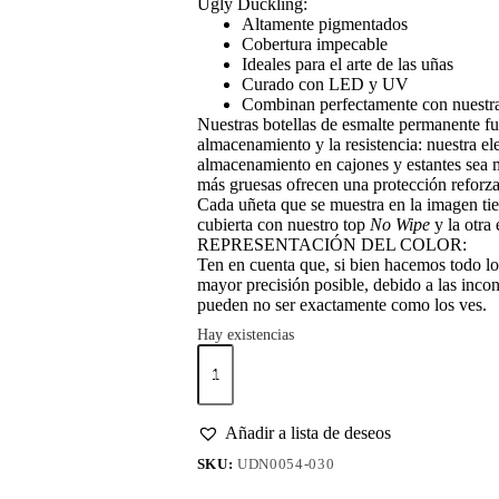
Ugly Duckling:
Altamente pigmentados
Cobertura impecable
Ideales para el arte de las uñas
Curado con LED y UV
Combinan perfectamente con nuestr
Nuestras botellas de esmalte permanente fu
almacenamiento y la resistencia: nuestra el
almacenamiento en cajones y estantes sea mu
más gruesas ofrecen una protección reforza
Cada uñeta que se muestra en la imagen ti
cubierta con nuestro top
No Wipe
y la otra
REPRESENTACIÓN DEL COLOR:
Ten en cuenta que, si bien hacemos todo lo 
mayor precisión posible, debido a las incons
pueden no ser exactamente como los ves.
Hay existencias
Esmalte
Permanente
#030
Bubble
Gum
Añadir a lista de deseos
cantidad
SKU:
UDN0054-030