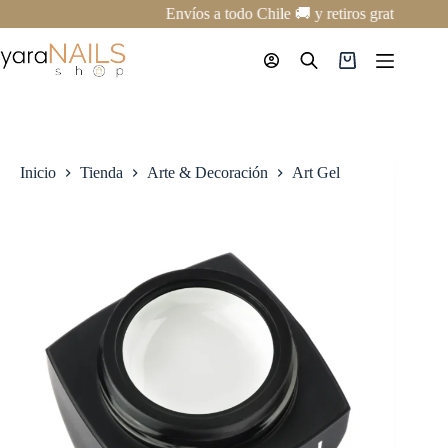
Saltar
Envíos a todo Chile 🚚 y retiros gratis en nu
al
contenido
Carro
de
compra
Inicio
Tienda
Arte & Decoración
Art Gel