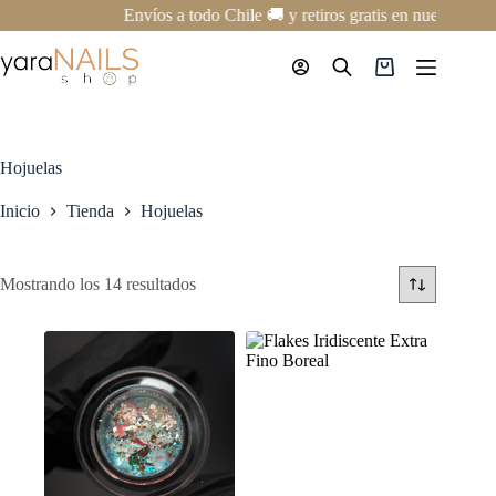
Saltar
Envíos a todo Chile 🚚 y retiros gratis en nuestro Sh
al
contenido
Carro
de
compra
Hojuelas
Inicio
Tienda
Hojuelas
Mostrando los 14 resultados