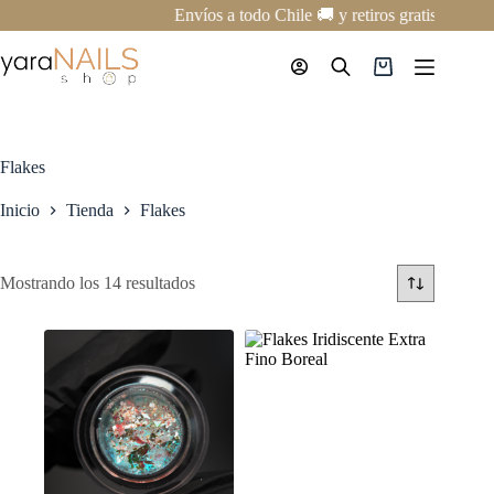
Saltar
Envíos a todo Chile 🚚 y retiros gratis en nues
al
contenido
Carro
de
compra
Flakes
Inicio
Tienda
Flakes
Mostrando los 14 resultados