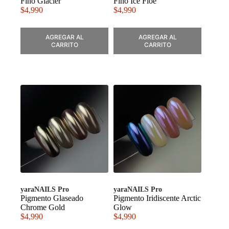
Fino Glacier
Fino Ice Floe
$
4,990
$
4,990
AGREGAR AL
AGREGAR AL
CARRITO
CARRITO
yaraNAILS Pro
yaraNAILS Pro
Pigmento Glaseado
Pigmento Iridiscente Arctic
Chrome Gold
Glow
$
4,990
$
4,990