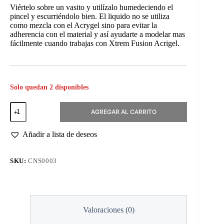
Viértelo sobre un vasito y utilízalo humedeciendo el
pincel y escurriéndolo bien. El liquido no se utiliza
como mezcla con el Acrygel sino para evitar la
adherencia con el material y así ayudarte a modelar mas
fácilmente cuando trabajas con Xtrem Fusion Acrigel.
Solo quedan 2 disponibles
Xtreme
AGREGAR AL CARRITO
Fusion
Acrylgel
Thinner
Añadir a lista de deseos
40ml
cantidad
SKU:
CNS0003
Valoraciones (0)