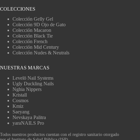
COLECCIONES
Colección Gelly Gel
Colección 9D Ojo de Gato
Colección Macaron
Colección Black Tie
Colección French
Colección Mid Century
Colección Nudes & Neutrals
NUESTRAS MARCAS
Levelō Nail Systems
Ugly Duckling Nails
Nghia Nippers
Kristall
Cosmos
Kmiz
Saeyang
Nevskaya Palitra
yaraNAILS Pro
Todos nuestros productos cuentan con el registro sanitario otorgado
por el Instituto de Salud Pública (ISP).