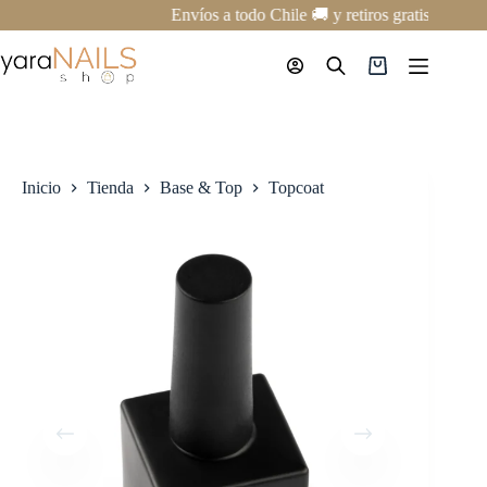
Saltar
Envíos a todo Chile 🚚 y retiros gratis en nue
al
contenido
Carro
de
compra
Inicio
Tienda
Base & Top
Topcoat