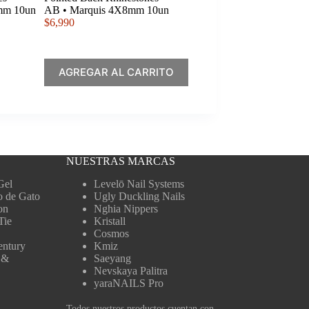
6mm 10un
AB • Marquis 4X8mm 10un
$
6,990
AGREGAR AL CARRITO
NUESTRAS MARCAS
Gel
Levelō Nail Systems
o de Gato
Ugly Duckling Nails
on
Nghia Nippers
Tie
Kristall
Cosmos
entury
Kmiz
 &
Saeyang
Nevskaya Palitra
yaraNAILS Pro
Todos nuestros productos cuentan con