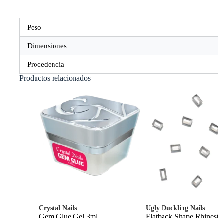
Peso
Dimensiones
Procedencia
Productos relacionados
Crystal Nails
Ugly Duckling Nails
Gem Glue Gel 3ml
Flatback Shape Rhines