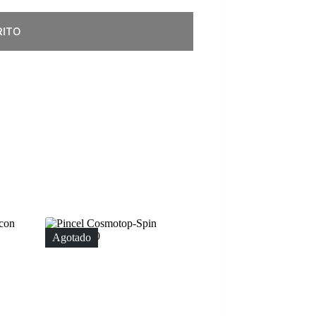
RITO
Agotado