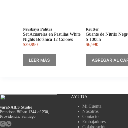
Nevskaya Palitra
Reutter
Set Acuarelas en Pastillas White
Guante de Nitrilo Negr
Nights Botánica 12 Colores
S 100un
$
39,990
$
6,990
LEER MÁS
AGREGAR AL CA
AYUDA
Mi Cuenta
yaraNAILS Studio
Nosotros
Francisco Bilbao 1344 of 230,
Contacto
Providencia, Santiago
Embajadores
Colaboración