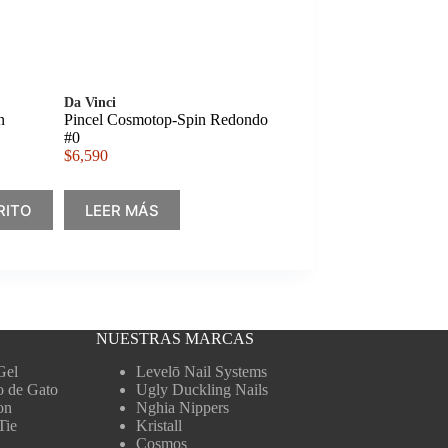
Da Vinci
n
Pincel Cosmotop-Spin Redondo
#0
$
6,590
RITO
LEER MÁS
NUESTRAS MARCAS
Gel
Levelō Nail Systems
o de Gato
Ugly Duckling Nails
on
Nghia Nippers
Tie
Kristall
Cosmos