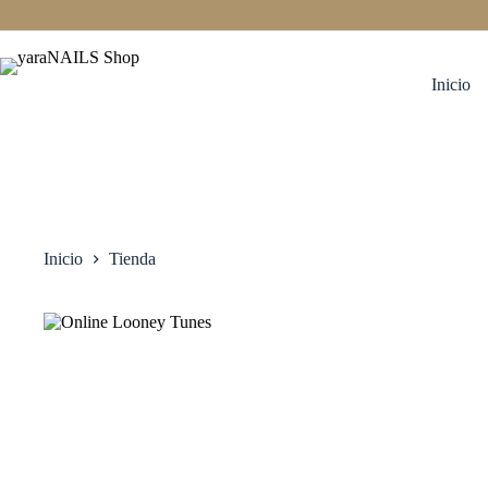
Saltar
al
contenido
Inicio
Inicio
Tienda