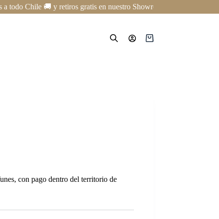
todo Chile 🚚 y retiros gratis en nuestro Showroom en Providencia ✨ | 
Carro
de
compra
nes, con pago dentro del territorio de