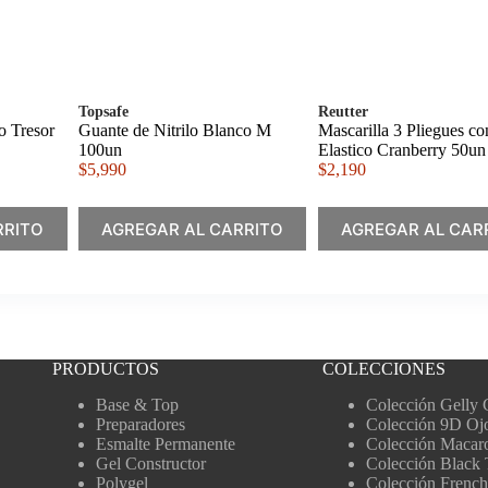
Topsafe
Reutter
o Tresor
Guante de Nitrilo Blanco M
Mascarilla 3 Pliegues co
100un
Elastico Cranberry 50un
$
5,990
$
2,190
RRITO
AGREGAR AL CARRITO
AGREGAR AL CAR
PRODUCTOS
COLECCIONES
Base & Top
Colección Gelly 
Preparadores
Colección 9D Oj
Esmalte Permanente
Colección Macar
Gel Constructor
Colección Black 
Polygel
Colección French