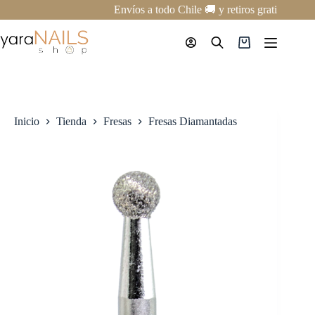
Saltar
Envíos a todo Chile 🚚 y retiros gratis en nu
al
contenido
Carro
de
compra
Inicio
Tienda
Fresas
Fresas Diamantadas