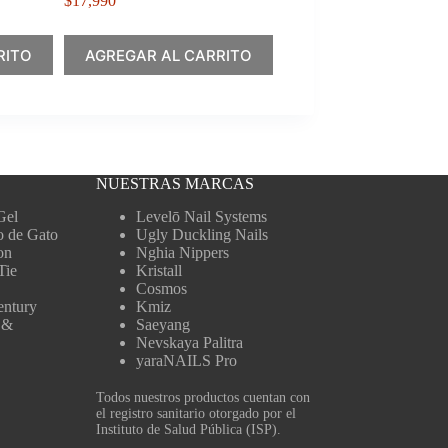
$
17,990
RITO
AGREGAR AL CARRITO
NUESTRAS MARCAS
Gel
Levelō Nail Systems
o de Gato
Ugly Duckling Nails
on
Nghia Nippers
Tie
Kristall
Cosmos
entury
Kmiz
 &
Saeyang
Nevskaya Palitra
yaraNAILS Pro
Todos nuestros productos cuentan con
el registro sanitario otorgado por el
Instituto de Salud Pública (ISP).