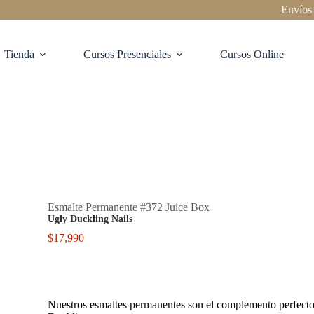
Envíos a todo
Tienda
Cursos Presenciales
Cursos Online
Esmalte Permanente #372 Juice Box
Ugly Duckling Nails
$
17,990
Nuestros esmaltes permanentes son el complemento perfecto