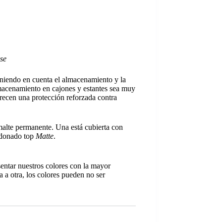
se
eniendo en cuenta el almacenamiento y la
almacenamiento en cajones y estantes sea muy
frecen una protección reforzada contra
malte permanente. Una está cubierta con
ardonado top
Matte
.
sentar nuestros colores con la mayor
a a otra, los colores pueden no ser