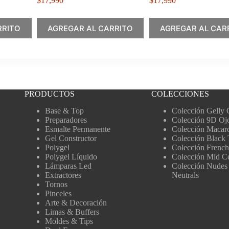
$
17,990
$
17,990
RRITO
AGREGAR AL CARRITO
AGREGAR AL CAR
PRODUCTOS
COLECCIONES
Base & Top
Colección Gelly 
Preparadores
Colección 9D Oj
Esmalte Permanente
Colección Macar
Gel Constructor
Colección Black 
Polygel
Colección French
Polygel Líquido
Colección Mid C
Lámparas Led
Colección Nudes
Extractores
Neutrals
Tornos
Pinceles
Arte & Decoración
Limas & Buffers
Moldes & Tips