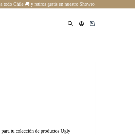
 Chile 🚚 y retiros gratis en nuestro Showroom en Providencia ✨ | Cur
Carro
de
compra
 para tu colección de productos Ugly