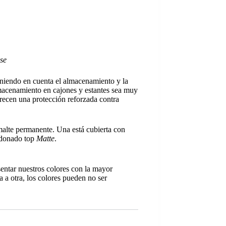
se
eniendo en cuenta el almacenamiento y la
almacenamiento en cajones y estantes sea muy
frecen una protección reforzada contra
malte permanente. Una está cubierta con
ardonado top
Matte
.
sentar nuestros colores con la mayor
a a otra, los colores pueden no ser