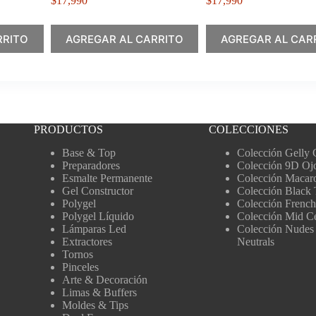
$
17,990
$
17,990
RRITO
AGREGAR AL CARRITO
AGREGAR AL CAR
PRODUCTOS
COLECCIONES
Base & Top
Colección Gelly 
Preparadores
Colección 9D Oj
Esmalte Permanente
Colección Macar
Gel Constructor
Colección Black 
Polygel
Colección French
Polygel Líquido
Colección Mid C
Lámparas Led
Colección Nudes
Extractores
Neutrals
Tornos
Pinceles
Arte & Decoración
Limas & Buffers
Moldes & Tips