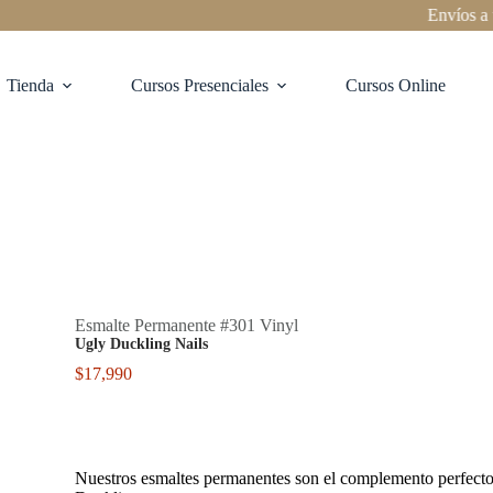
Envíos a todo 
Tienda
Cursos Presenciales
Cursos Online
Esmalte Permanente #301 Vinyl
Ugly Duckling Nails
$
17,990
Nuestros esmaltes permanentes son el complemento perfecto