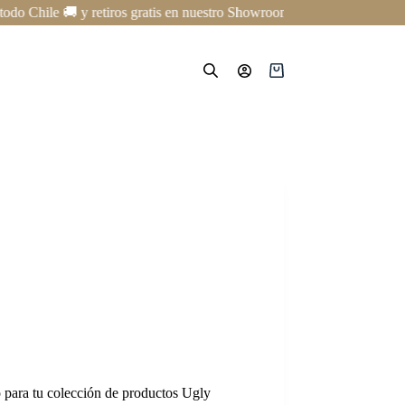
Chile 🚚 y retiros gratis en nuestro Showroom en Providencia ✨ | Curso
Carro
de
compra
 para tu colección de productos Ugly