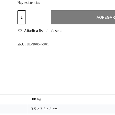
Hay existencias
Esmalte
Permanente
AGREGAR
#301
Vinyl
cantidad
Añadir a lista de deseos
SKU:
UDN0054-301
.08 kg
3.5 × 3.5 × 8 cm