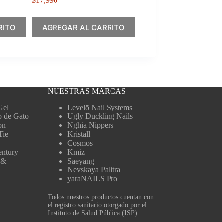
$
17,990
RITO
AGREGAR AL CARRITO
NUESTRAS MARCAS
Gel
Levelō Nail Systems
o de Gato
Ugly Duckling Nails
on
Nghia Nippers
Tie
Kristall
Cosmos
entury
Kmiz
 &
Saeyang
Nevskaya Palitra
yaraNAILS Pro
Todos nuestros productos cuentan con
el registro sanitario otorgado por el
Instituto de Salud Pública (ISP).