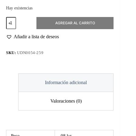
Hay existencias
Esmalte
AGREGAR AL CARRITO
Permanente
#259
Seeing
Añadir a lista de deseos
Red
cantidad
SKU:
UDN0054-259
Información adicional
Valoraciones (0)
Peso
.08 kg