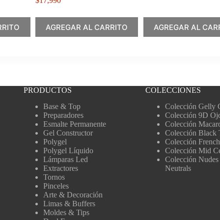
$
17,990
RRITO
AGREGAR AL CARRITO
AGREGAR AL CAR
PRODUCTOS
COLECCIONES
Base & Top
Colección Gelly 
Preparadores
Colección 9D Oj
Esmalte Permanente
Colección Macar
Gel Constructor
Colección Black 
Polygel
Colección French
Polygel Líquido
Colección Mid C
Lámparas Led
Colección Nudes
Extractores
Neutrals
Tornos
Pinceles
Arte & Decoración
Limas & Buffers
Moldes & Tips