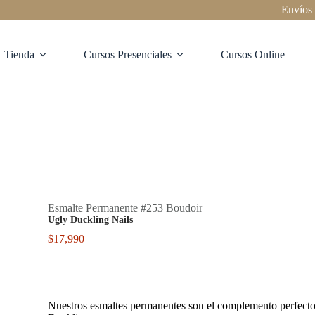
Envíos a todo
Tienda
Cursos Presenciales
Cursos Online
Esmalte Permanente #253 Boudoir
Ugly Duckling Nails
$
17,990
Nuestros esmaltes permanentes son el complemento perfecto