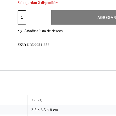
Solo quedan 2 disponibles
Esmalte
Permanente
AGREGAR
#253
Boudoir
cantidad
Añadir a lista de deseos
SKU:
UDN0054-253
.08 kg
3.5 × 3.5 × 8 cm