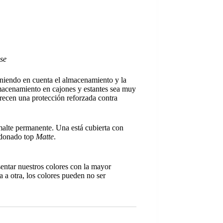
se
eniendo en cuenta el almacenamiento y la
almacenamiento en cajones y estantes sea muy
frecen una protección reforzada contra
malte permanente. Una está cubierta con
ardonado top
Matte
.
sentar nuestros colores con la mayor
a a otra, los colores pueden no ser