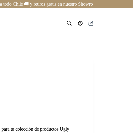
 Chile 🚚 y retiros gratis en nuestro Showroom en Providencia ✨ | Cur
Carro
de
compra
 para tu colección de productos Ugly