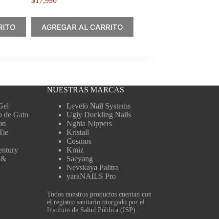
$
17,990
RITO
AGREGAR AL CARRITO
NUESTRAS MARCAS
Gel
Levelō Nail Systems
o de Gato
Ugly Duckling Nails
on
Nghia Nippers
Tie
Kristall
Cosmos
entury
Kmiz
 &
Saeyang
Nevskaya Palitra
yaraNAILS Pro
Todos nuestros productos cuentan con
el registro sanitario otorgado por el
Instituto de Salud Pública (ISP).