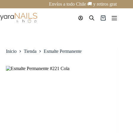
Saltar
Envíos a todo Chile 🚚 y retiros gratis en nu
al
contenido
Carro
de
compra
Inicio
Tienda
Esmalte Permanente