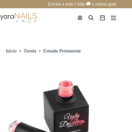
Saltar
Envíos a todo Chile 🚚 y retiros gratis en nu
al
contenido
Carro
de
compra
Inicio
Tienda
Esmalte Permanente