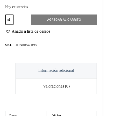
Hay existencias
Esmalte
AGREGAR AL CARRITO
Permanente
#095
Spruce
Añadir a lista de deseos
cantidad
SKU:
UDN0054-095
Información adicional
Valoraciones (0)
Peso
.08 kg