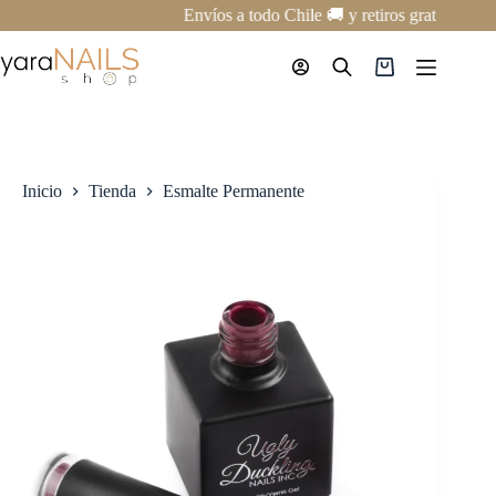
Saltar
Envíos a todo Chile 🚚 y retiros gratis en nu
al
contenido
Carro
de
compra
Inicio
Tienda
Esmalte Permanente